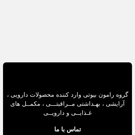
گروه رامون بیوتی وارد کننده محصولات دارویی ،
آرایشی ، بهـداشتی مــراقبتـــی ، مکمــل های
غـذایــی و دارویــی
تماس با ما