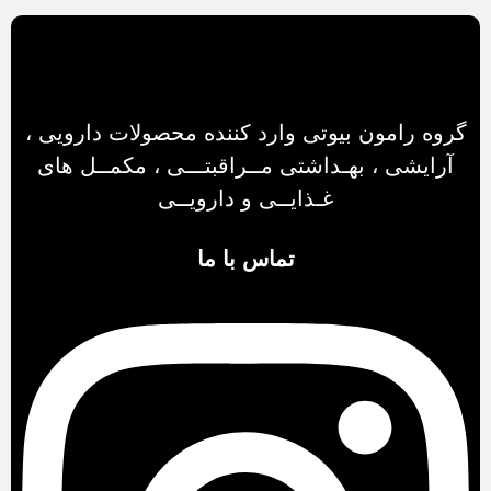
گروه رامون بیوتی وارد کننده محصولات دارویی ،
آرایشی ، بهـداشتی مــراقبتـــی ، مکمــل های
غـذایــی و دارویــی
تماس با ما