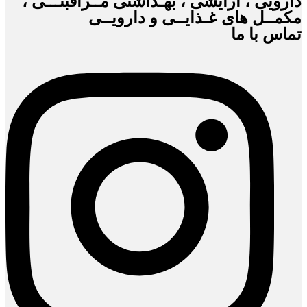
دارویی ، آرایشی ، بهـداشتی مــراقبتـــی ،
مکمــل های غـذایــی و دارویــی
تماس با ما