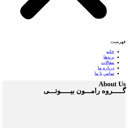
فهرست
خانه
برندها
مقالات
درباره ما
تماس با ما
About Us
گـــــروه رامـــون بیـــــوتـــی